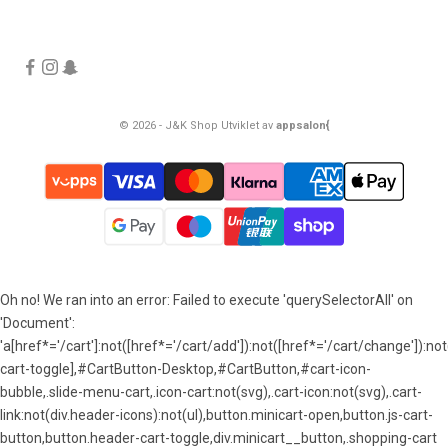
© 2026 - J&K Shop Utviklet av
appsalon{
Oh no! We ran into an error:
Failed to execute 'querySelectorAll' on
'Document':
'a[href*='/cart']:not([href*='/cart/add']):not([href*='/cart/change']):not(
cart-toggle],#CartButton-Desktop,#CartButton,#cart-icon-
bubble,.slide-menu-cart,.icon-cart:not(svg),.cart-icon:not(svg),.cart-
link:not(div.header-icons):not(ul),button.minicart-open,button.js-cart-
button,button.header-cart-toggle,div.minicart__button,.shopping-cart