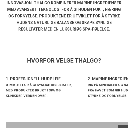
INNOVASJON. THALGO KOMBINERER MARINE INGREDIENSER
MED AVANSERT TEKNOLOGI FOR Å GI HUDEN FUKT, NÆRING
OG FORNYELSE. PRODUKTENE ER UTVIKLET FOR Å STYRKE
HUDENS NATURLIGE BALANSE OG SKAPE SYNLIGE
RESULTATER MED EN LUKSURIØS SPA-FØLELSE.
HVORFOR VELGE THALGO?
1. PROFESJONELL HUDPLEIE
2. MARINE INGREDIE
UTVIKLET FOR Å GI SYNLIGE RESULTATER,
RIK PÅ MINERALER OG 
Effektiv og skånsom hudpleie som gir fukt, balanse
MED PRODUKTER BRUKT I SPA OG
FRA HAVET SOM GIR HUD
Nære
og en sunn glød.
KLINIKKER VERDEN OVER.
STYRKE OG FORNYELSE.
og ve
ANSIKTSPLEIE
KRO
VIS ALLE ANSIKTSPLEIE
PRODUKTER