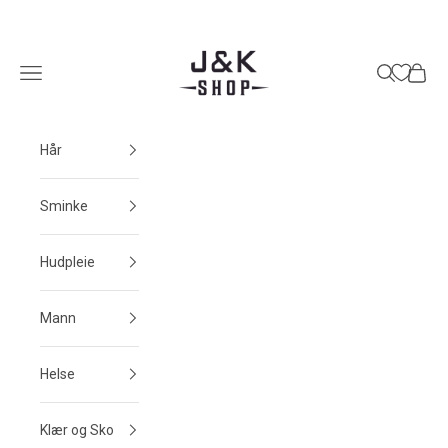
Hopp til innhold
J&K Shop
Meny
Søk
Handle
Hår
Sminke
Hudpleie
Mann
Helse
Klær og Sko