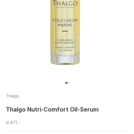
Gå til element 1
Gå til element 2
Thalgo
Thalgo Nutri-Comfort Oil-Serum
Salgspris
kr 871,-