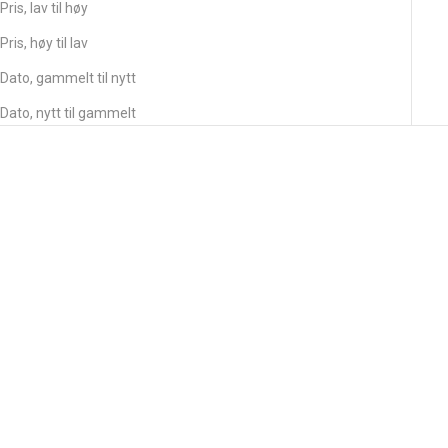
Pris, lav til høy
Pris, høy til lav
Dato, gammelt til nytt
Dato, nytt til gammelt
Legg i handlekurv
HUFS
Legg i handlekurv
SLICK GORILLA
Hufs Ocean Spray
Slick Gorilla Saltvannsspray
Salgspris
kr 250,-
Salgspris
kr 259,-