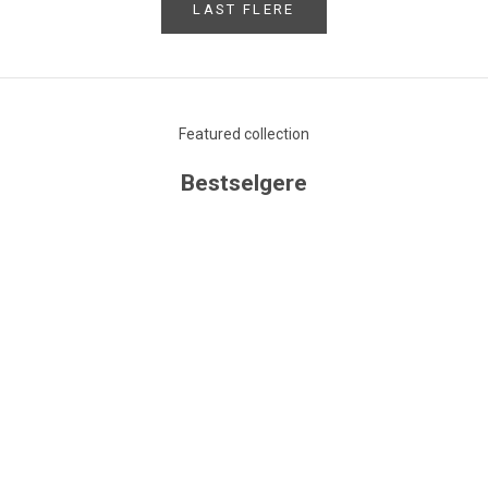
LAST FLERE
Featured collection
Bestselgere
SPAR 30%
UTSOLGT