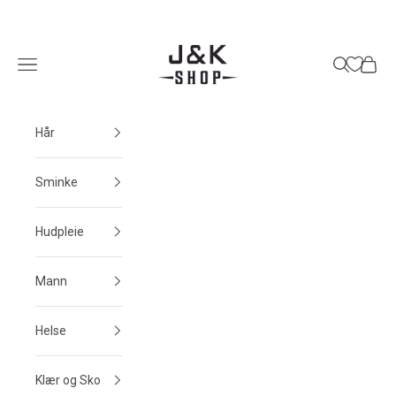
Hopp til innhold
J&K Shop
Meny
Søk
Handle
Hår
Sminke
Hudpleie
Mann
Helse
Klær og Sko