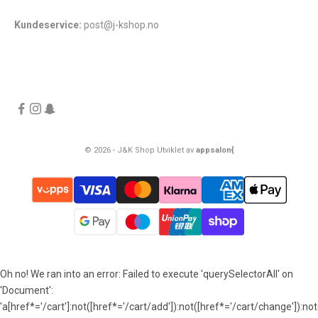
Kundeservice:
post@j-kshop.no
© 2026 - J&K Shop Utviklet av
appsalon{
Oh no! We ran into an error:
Failed to execute 'querySelectorAll' on
'Document':
'a[href*='/cart']:not([href*='/cart/add']):not([href*='/cart/change']):not(