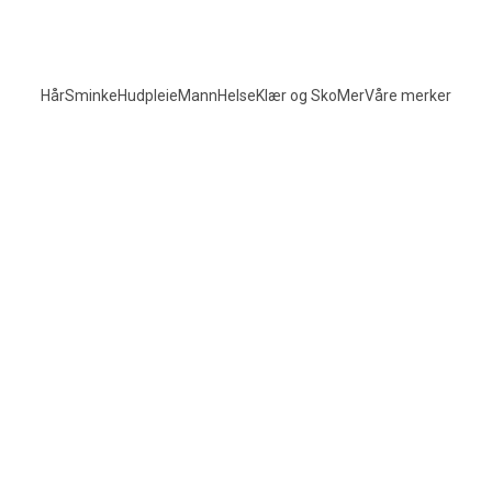
Hår
Sminke
Hudpleie
Mann
Helse
Klær og Sko
Mer
Våre merker