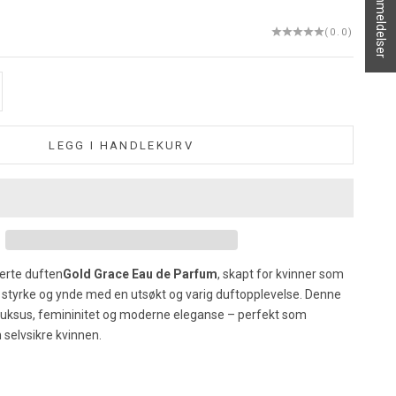
★ Anmeldelser
(0.0)
all
LEGG I HANDLEKURV
erte duften
Gold Grace Eau de Parfum
, skapt for kvinner som
styrke og ynde med en utsøkt og varig duftopplevelse. Denne
luksus, femininitet og moderne eleganse – perfekt som
 selvsikre kvinnen.