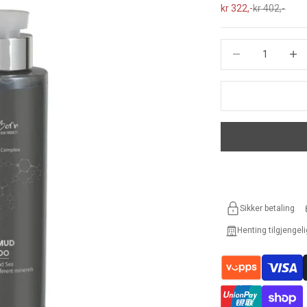
Salgspris
Normalpris
kr 322,-
kr 402,-
Reduser antall
Øk ant
Sikker betaling
Henting tilgjengel