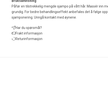
Bruksanvisning
Påfør en tilstrekkelig mengde sjampo på vått hår.
Massér inn me
grundig.
For bedre behandlingseffekt anbefales det å følge op
sjamponering.
Unngå kontakt med øynene.
Har du spørsmål?
Frakt informasjon
Returinformasjon