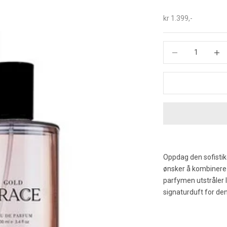
Salgspris
kr 1.399,-
Reduser antall
Øk ant
Oppdag den sofistik
ønsker å kombinere 
parfymen utstråler 
signaturduft for den