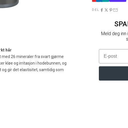
DEL
SPA
Meld deg inn 
s
rkt hår
E-post
med 26 mineraler fra svart gjørme
r kløe og irritasjon i hodebunnen, og
 og gir det elastisitet, samtidig som