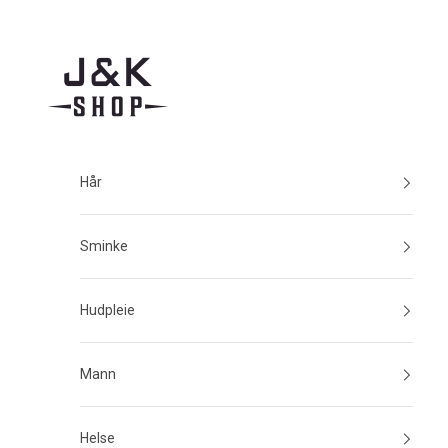
Hopp til innhold
J&K Shop
Hår
Sminke
Hudpleie
Mann
Helse