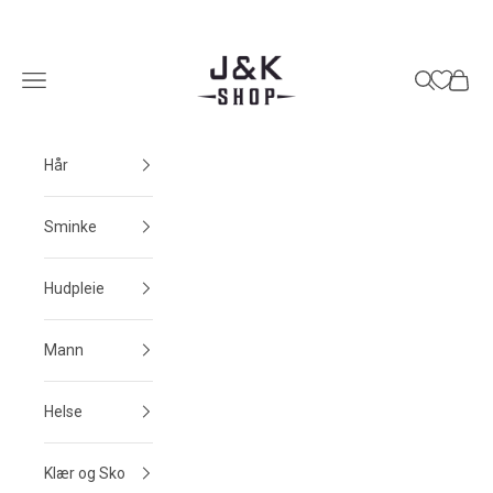
Hopp til innhold
J&K Shop
Meny
Søk
Handle
Hår
Sminke
Hudpleie
Mann
Helse
Klær og Sko