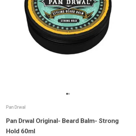
Gå til element 1
Gå til element 2
Pan Drwal
Pan Drwal Original- Beard Balm- Strong
Hold 60ml