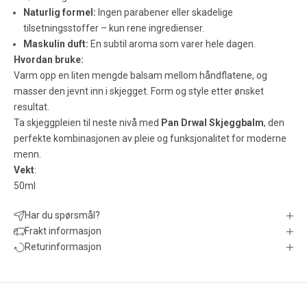
Naturlig formel:
Ingen parabener eller skadelige
tilsetningsstoffer – kun rene ingredienser.
Maskulin duft:
En subtil aroma som varer hele dagen.
Hvordan bruke:
Varm opp en liten mengde balsam mellom håndflatene, og
masser den jevnt inn i skjegget. Form og style etter ønsket
resultat.
Ta skjeggpleien til neste nivå med
Pan Drwal Skjeggbalm
, den
perfekte kombinasjonen av pleie og funksjonalitet for moderne
menn.
Vekt
:
50ml
Har du spørsmål?
Frakt informasjon
Returinformasjon