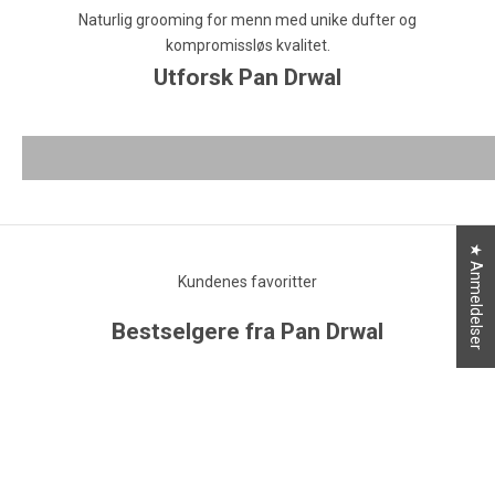
Naturlig grooming for menn med unike dufter og
Skjeggoljer, skjeggbalsam, skjeggsjampo og tilbehør
Barb
kompromissløs kvalitet.
for et sunt og velpleid skjegg.
alt d
Utforsk Pan Drwal
SKJEGGPLEIE
BAR
SE PRODUKTER
★ Anmeldelser
Kundenes favoritter
Bestselgere fra Pan Drwal
SPAR 20%