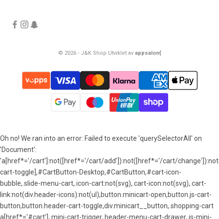
© 2026 - J&K Shop Utviklet av
appsalon{
Oh no! We ran into an error:
Failed to execute 'querySelectorAll' on
'Document':
'a[href*='/cart']:not([href*='/cart/add']):not([href*='/cart/change']):not(
cart-toggle],#CartButton-Desktop,#CartButton,#cart-icon-
bubble,.slide-menu-cart,.icon-cart:not(svg),.cart-icon:not(svg),.cart-
link:not(div.header-icons):not(ul),button.minicart-open,button.js-cart-
button,button.header-cart-toggle,div.minicart__button,.shopping-cart
a[href*='#cart'],.mini-cart-trigger,.header-menu-cart-drawer,.js-mini-