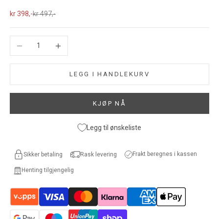
Salgspris
Normalpris
kr 398,-
kr 497,-
Reduser antall
Øk antall
LEGG I HANDLEKURV
KJØP NÅ
Legg til ønskeliste
Frakt beregnes i kassen
Sikker betaling
Rask levering
Henting tilgjengelig