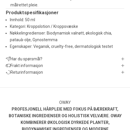
målrettet pleie.
Produktspesifikasjoner
Innhold: 50 ml
Kategori: Kroppslotion / Kroppsvæske
Nøkkelingredienser: Biodynamisk valnøtt, økologisk chia,
patauà-olje, Gynostemma
Egenskaper: Vegansk, cruelty-free, dermatologisk testet
Har du spørsmål?
Frakt informasjon
Returinformasjon
OWAY
PROFESJONELL HÅRPLEIE MED FOKUS PÅ BÆREKRAFT,
BOTANISKE INGREDIENSER OG HOLISTISK VELVÆRE. OWAY
KOMBINERER ØKOLOGISK DYRKEDE PLANTER,
BIODYNAMISKE INGREDIENSER OG MODERNE