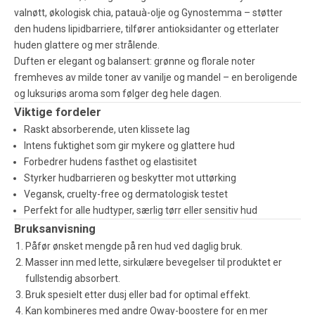
valnøtt, økologisk chia, patauà-olje og Gynostemma – støtter
den hudens lipidbarriere, tilfører antioksidanter og etterlater
huden glattere og mer strålende.
Duften er elegant og balansert: grønne og florale noter
fremheves av milde toner av vanilje og mandel – en beroligende
og luksuriøs aroma som følger deg hele dagen.
Viktige fordeler
Raskt absorberende, uten klissete lag
Intens fuktighet som gir mykere og glattere hud
Forbedrer hudens fasthet og elastisitet
Styrker hudbarrieren og beskytter mot uttørking
Vegansk, cruelty-free og dermatologisk testet
Perfekt for alle hudtyper, særlig tørr eller sensitiv hud
Bruksanvisning
Påfør ønsket mengde på ren hud ved daglig bruk.
Masser inn med lette, sirkulære bevegelser til produktet er
fullstendig absorbert.
Bruk spesielt etter dusj eller bad for optimal effekt.
Kan kombineres med andre Oway-boostere for en mer