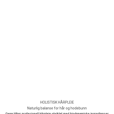
HOLISTISK HÅRPLEIE
Naturlig balanse for hår og hodebunn
Oway tilbyr profesjonell hårpleie utviklet med biodynamiske ingredienser