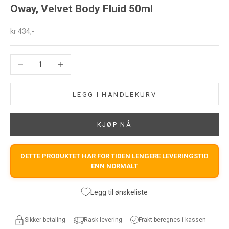
Oway, Velvet Body Fluid 50ml
Salgspris
kr 434,-
Reduser antall
Øk antall
LEGG I HANDLEKURV
KJØP NÅ
DETTE PRODUKTET HAR FOR TIDEN LENGERE LEVERINGSTID
ENN NORMALT
Legg til ønskeliste
Frakt beregnes i kassen
Sikker betaling
Rask levering