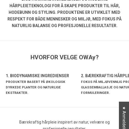
HÅRPLEIETEKNOLOGI FOR Å SKAPE PRODUKTER TIL HÅR,
HODEBUNN OG STYLING. PRODUKTENE ER UTVIKLET MED
RESPEKT FOR BÅDE MENNESKER OG MILJØ, MED FOKUS PÅ
NATURLIG BALANSE OG PROFESJONELLE RESULTATER.
HVORFOR VELGE OWAy?
1. BIODYNAMISKE INGREDIENSER
2. BÆREKRAFTIG HÅRPLE
PRODUKTER BASERT PÅ ØKOLOGISK
FOKUS PÅ MILJØVENNLIG P
DYRKEDE PLANTER OG NATURLIGE
GLASSEMBALLASJE OG NATUR
EKSTRAKTER.
FORMULERINGER.
★ Anmeldelser
Bærekraftig hårpleie inspirert av natur, velvære og
profesjonelle resultater.