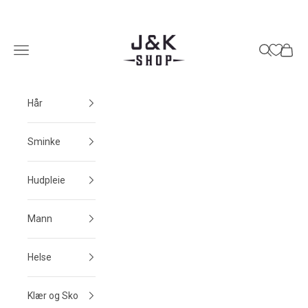
Hopp til innhold
J&K Shop
Meny
Søk
Handle
Hår
Sminke
Hudpleie
Mann
Helse
Klær og Sko