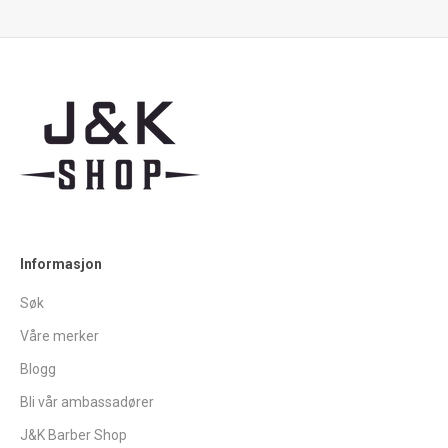
Gå til element 1
Gå til element 2
Gå til element 3
Gå til element 4
Informasjon
Søk
Våre merker
Blogg
Bli vår ambassadører
J&K Barber Shop