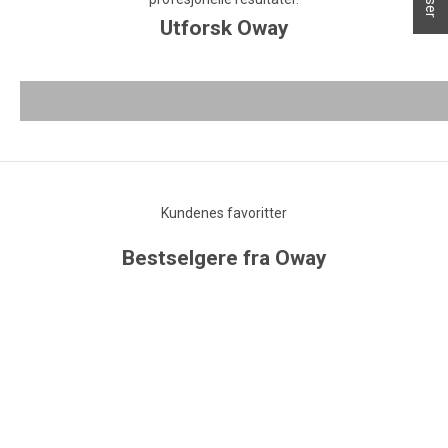
Sjampo og rens utviklet for ulike hårtyper og behov.
Skån
Utforsk Oway
Washes
Rins
SE PRODUKTER
Kundenes favoritter
Bestselgere fra Oway
SPAR 1%