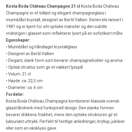
Kosta Boda Château Champagne 21 cl
Kosta Boda Château
Champagne er et tidløst og elegant champagneglass i
munnblåst krystall, designet av Bertil Vallien. Serien ble lansert i
1981 og er kjent for sitt optiske mønster og den subtile
vridningen i glasset som reflekterer lyset på en sofistikert måte.
Egenskaper:
• Munnblåst og håndlaget krystallglass
• Designet av Bertil Vallien
• Elegant, slank form som bevarer champagnebobler og aroma
• Optisk struktur som gir et vakkert lysspill
• Volum: 21 cl
• Høyde: ca. 22,5 cm
• Diameter: ca. 6 cm
Fordeler:
Kosta Boda Château Champagne kombinerer klassisk svensk
glasshåndverk med funksjonell design. Den slanke formen
bevarer drikkens friskhet, mens den optiske strukturen gir et
luksuriøst uttrykk. Perfekt til festlige anledninger, bryllup, jubileer
eller som en eksklusiv gave.