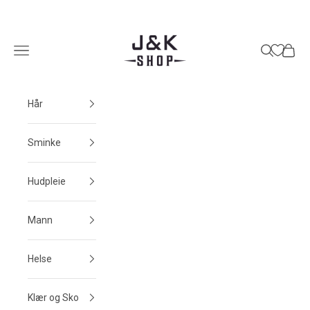
Hopp til innhold
J&K Shop
Meny
Søk
Handle
Hår
Sminke
Hudpleie
Mann
Helse
Klær og Sko