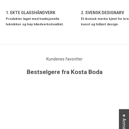
1. EKTE GLASSHÅNDVERK
2. SVENSK DESIGNARV
Produkter laget med tradisjonelle
Et ikonisk merke kjent for krea
teknikker og høy håndverkskvalitet.
kunst og tidløst design.
Kundenes favoritter
Bestselgere fra Kosta Boda
SPAR 20%
★ Anmeldelser