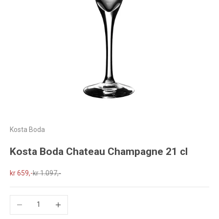
Kosta Boda
Kosta Boda Chateau Champagne 21 cl
Salgspris
Normalpris
kr 659,-
kr 1.097,-
Reduser antall
Øk antall