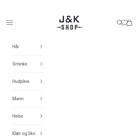
Hopp til innhold
J&K Shop
Meny
Søk
Handle
Hår
Sminke
Hudpleie
Mann
Helse
Klær og Sko