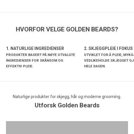
HVORFOR VELGE GOLDEN BEARDS?
1. NATURLIGE INGREDIENSER
2. SKJEGGPLEIE I FOKUS
PRODUKTER BASERT PÅ NØYE UTVALGTE
UTVIKLET FOR Å PLEIE, MYK
INGREDIENSER FOR SKÅNSOM OG
VEDLIKEHOLDE SKJEGGET G
EFFEKTIV PLEIE.
HELE DAGEN.
Naturlige produkter for skjegg, hår og moderne grooming.
Produkter for kontroll, form og naturlig hold.
Utforsk Golden Beards
Skjeggstyling
Skånsom rens for et rent og friskt skjegg.
SE PRODUKTER
SKJEGGRENS
Praktiske verktøy for vedlikehold og grooming.
SE PRODUKTER
SKJEGGTILBEHØR
Pleieprodukter som mykgjør og beskytter skjegget.