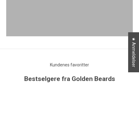
SE PRODUKTER
SKJEGGPLEIE
SE PRODUKTER
★ Anmeldelser
Kundenes favoritter
Bestselgere fra Golden Beards
SPAR 27%
SPAR 30%