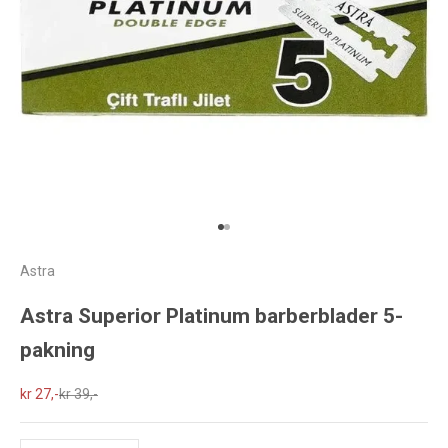
Gå til element 1
Gå til element 2
Astra
Astra Superior Platinum barberblader 5-
pakning
Salgspris
Normalpris
kr 27,-
kr 39,-