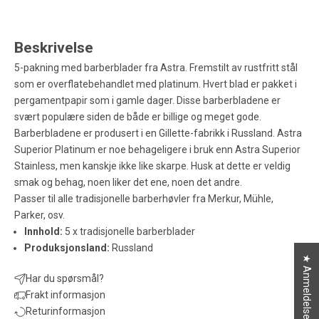
Beskrivelse
5-pakning med barberblader fra Astra. Fremstilt av rustfritt stål
som er overflatebehandlet med platinum. Hvert blad er pakket i
pergamentpapir som i gamle dager. Disse barberbladene er
svært populære siden de både er billige og meget gode.
Barberbladene er produsert i en Gillette-fabrikk i Russland. Astra
Superior Platinum er noe behageligere i bruk enn Astra Superior
Stainless, men kanskje ikke like skarpe. Husk at dette er veldig
smak og behag, noen liker det ene, noen det andre.
Passer til alle tradisjonelle barberhøvler fra Merkur, Mühle,
Parker, osv.
Innhold:
5 x tradisjonelle barberblader
Produksjonsland:
Russland
★ Anmeldelser
Har du spørsmål?
Frakt informasjon
Returinformasjon