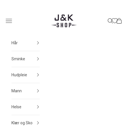
Hopp til innhold
J&K Shop
Meny
Søk
Handle
Hår
Sminke
Hudpleie
Mann
Helse
Klær og Sko