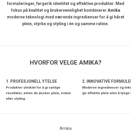
formuleringer, fargerik identitet og effektive produkter. Med
fokus på kvalitet og brukervennlighet kombinerer
Amika
moderne teknologi med nærende ingredienser for å gi håret
pleie, styrke og styling i én og samme rutine.
HVORFOR VELGE AMIKA?
1. PROFESJONELL YTELSE
2. INNOVATIVE FORMUL
Produkter utviklet for å gi synlige
Moderne ingredienser og tek
resultater, enten du ønsker pleie, volum
gir effektiv pleie uten å tynge 
eller styling.
Amika
Skånsom rens som pleier og styrker håret
Skån