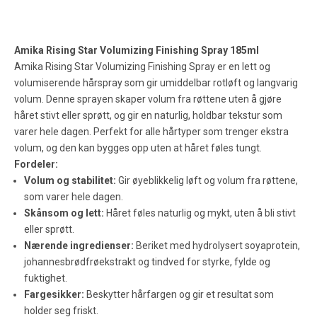
Amika Rising Star Volumizing Finishing Spray 185ml
Amika Rising Star Volumizing Finishing Spray er en lett og
volumiserende hårspray som gir umiddelbar rotløft og langvarig
volum. Denne sprayen skaper volum fra røttene uten å gjøre
håret stivt eller sprøtt, og gir en naturlig, holdbar tekstur som
varer hele dagen. Perfekt for alle hårtyper som trenger ekstra
volum, og den kan bygges opp uten at håret føles tungt.
Fordeler:
Volum og stabilitet:
Gir øyeblikkelig løft og volum fra røttene,
som varer hele dagen.
Skånsom og lett:
Håret føles naturlig og mykt, uten å bli stivt
eller sprøtt.
Nærende ingredienser:
Beriket med hydrolysert soyaprotein,
johannesbrødfrøekstrakt og tindved for styrke, fylde og
fuktighet.
Fargesikker:
Beskytter hårfargen og gir et resultat som
holder seg friskt.