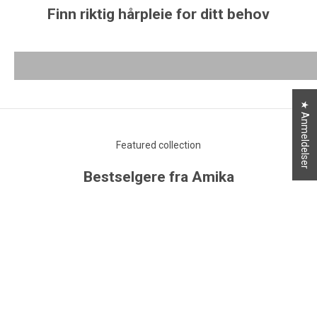
Finn riktig hårpleie for ditt behov
Washes
Rins
VIS ALLE WASHES
★ Anmeldelser
Featured collection
Bestselgere fra Amika
BLOWOUT THERMAL BRUSH