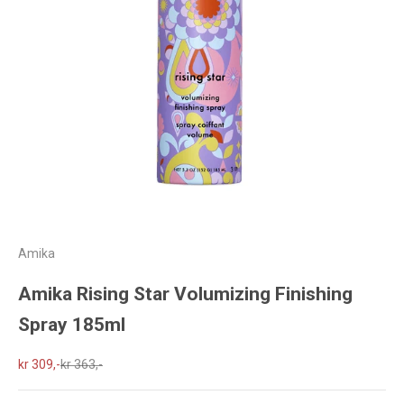
Amika
Amika Rising Star Volumizing Finishing
Spray 185ml
Salgspris
Normalpris
kr 309,-
kr 363,-