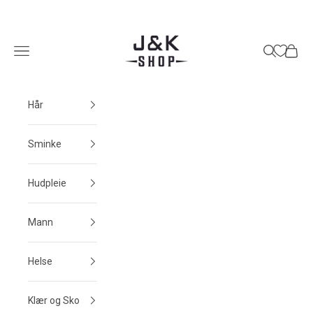
Hopp til innhold
J&K Shop
Meny
Søk
Handle
Hår
Sminke
Hudpleie
Mann
Helse
Klær og Sko